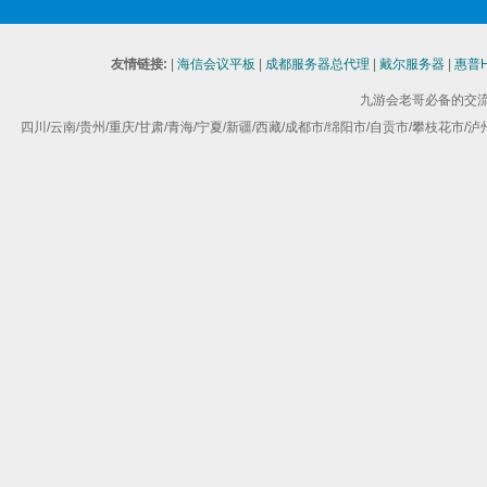
友情链接:
|
海信会议平板
|
成都服务器总代理
|
戴尔服务器
|
惠普
九游会老哥必备的交流
四川/云南/贵州/重庆/甘肃/青海/宁夏/新疆/西藏/成都市/绵阳市/自贡市/攀枝花市