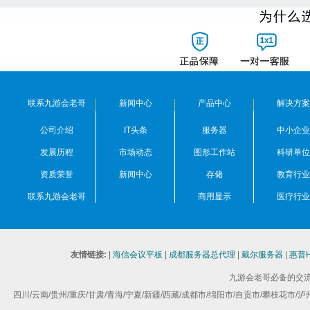
联系九游会老哥
新闻中心
产品中心
解决方案
公司介绍
IT头条
服务器
中小企业
发展历程
市场动态
图形工作站
科研单位
资质荣誉
新闻中心
存储
教育行业
联系九游会老哥
商用显示
医疗行业
友情链接:
|
海信会议平板
|
成都服务器总代理
|
戴尔服务器
|
惠普
九游会老哥必备的交流
四川/云南/贵州/重庆/甘肃/青海/宁夏/新疆/西藏/成都市/绵阳市/自贡市/攀枝花市/泸州市/德