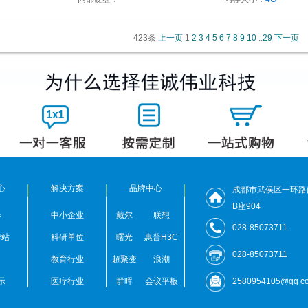
423条
上一页
1
2
3
4
5
6
7
8
9
10
..
29
下一页
心
解决方案
品牌中心
成都市武侯区一环路
B座904
器
中小企业
戴尔
联想
028-85073711
作站
科研单位
曙光
惠普H3C
028-85073711
教育行业
超聚变
浪潮
示
医疗行业
群晖
会议平板
2580954105@qq c