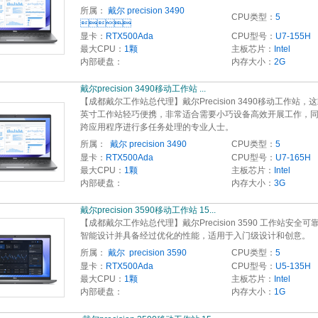
所属：
戴尔 precision 3490
CPU类型：
5

显卡：
RTX500Ada
CPU型号：
U7-155H
最大CPU：
1颗
主板芯片：
Intel
内部硬盘：
内存大小：
2G
戴尔precision 3490移动工作站 ...  
【成都戴尔工作站总代理】戴尔Precision 3490移动工作站，这
英寸工作站轻巧便携，非常适合需要小巧设备高效开展工作，
跨应用程序进行多任务处理的专业人士。
所属：
 戴尔 precision 3490
CPU类型：
5
显卡：
RTX500Ada
CPU型号：
U7-165H
最大CPU：
1颗
主板芯片：
Intel
内部硬盘：
内存大小：
3G
戴尔precision 3590移动工作站 15...  
【成都戴尔工作站总代理】戴尔Precision 3590 工作站安全可
智能设计并具备经过优化的性能，适用于入门级设计和创意。
所属：
戴尔  precision 3590
CPU类型：
5
显卡：
RTX500Ada
CPU型号：
U5-135H
最大CPU：
1颗
主板芯片：
Intel
内部硬盘：
内存大小：
1G