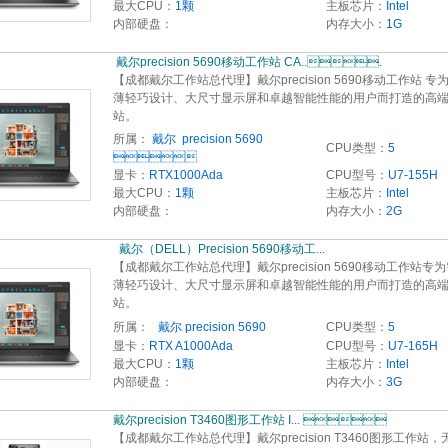
最大CPU：
1颗
主板芯片：
Intel
内部硬盘：
内存大小：
1G
 戴尔precision 5690移动工作站 CA...
【成都戴尔工作站总代理】戴尔precision 5690移动工作站 专
薄轻巧设计、大尺寸显示屏和卓越智能性能的用户而打造的高
站。
所属：
戴尔  precision 5690
CPU类型：
5

显卡：
RTX1000Ada
CPU型号：
U7-155H
最大CPU：
1颗
主板芯片：
Intel
内部硬盘：
内存大小：
2G
  戴尔（DELL）Precision 5690移动工...
【成都戴尔工作站总代理】戴尔precision 5690移动工作站专
薄轻巧设计、大尺寸显示屏和卓越智能性能的用户而打造的高
站。
所属：
  戴尔 precision 5690
CPU类型：
5
显卡：
RTX A1000Ada
CPU型号：
U7-165H
最大CPU：
1颗
主板芯片：
Intel
内部硬盘：
内存大小：
3G
戴尔precision T3460图形工作站 I... 
【成都戴尔工作站总代理】戴尔precision T3460图形工作站