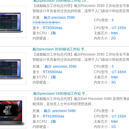
 戴尔precision 3590移动工作站 15...
【成都戴尔工作站总代理】戴尔Precision 3590 工作站安全可
智能设计并具备经过优化的性能，适用于入门级设计和创意应
所属：
戴尔 precision 3590
CPU类型：
5

显卡：
RTX500Ada
CPU型号：
U7-155H
最大CPU：
1颗
主板芯片：
Intel
内部硬盘：
内存大小：
2G
戴尔precision 3590移动工作站 平... 
【成都戴尔工作站总代理】戴尔Precision 3590 工作站安全可
智能设计并具备经过优化的性能，适用于入门级设计和创意应
所属：
 戴尔  precision 3590
CPU类型：
5
显卡：
RTX500Ada
CPU型号：
U7-165H
最大CPU：
1颗
主板芯片：
Intel
内部硬盘：
内存大小：
3G
 戴尔precision 5490移动工作站 平...
【成都戴尔工作站总代理】戴尔Dell Precision 5490 采用纤
能强劲，是创意人士外出时的理想选择。
所属：
戴尔  precision 5490
CPU类型：
5
显卡：
RTX1000Ada
CPU型号：
U7-155H
最大CPU：
1颗
主板芯片：
Intel
内部硬盘：
内存大小：
1G