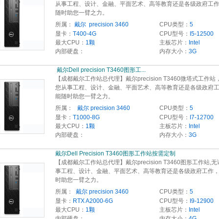
从事工程、设计、金融、平面艺术、高等教育还是各级政府工
随时助您一臂之力。
所属：
戴尔  precision 3460
CPU类型：
5
显卡：
T400-4G
CPU型号：
I5-12500
最大CPU：
1颗
主板芯片：
Intel
内部硬盘：
内存大小：
3G
 戴尔Dell precision T3460图形工... 
【成都戴尔工作站总代理】戴尔precision T3460微塔式工作
您从事工程、设计、金融、平面艺术、高等教育还是各级政府
能随时助您一臂之力。
所属：
  戴尔 precision 3460
CPU类型：
5
显卡：
T1000-8G
CPU型号：
I7-12700
最大CPU：
1颗
主板芯片：
Intel
内部硬盘：
内存大小：
3G
戴尔Dell Precision T3460图形工作站按需定制 
【成都戴尔工作站总代理】戴尔precision T3460图形工作站,
事工程、设计、金融、平面艺术、高等教育还是各级政府工作
时助您一臂之力。
所属：
 戴尔 precision 3460
CPU类型：
5
显卡：
RTX A2000-6G
CPU型号：
I9-12900
最大CPU：
1颗
主板芯片：
Intel
内部硬盘：
内存大小：
4G