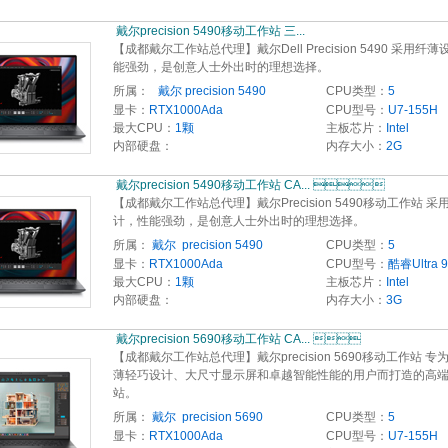
 戴尔precision 5490移动工作站 三... 
【成都戴尔工作站总代理】戴尔Dell Precision 5490 采用纤
能强劲，是创意人士外出时的理想选择。
所属：
  戴尔 precision 5490
CPU类型：
5
显卡：
RTX1000Ada
CPU型号：
U7-155H
最大CPU：
1颗
主板芯片：
Intel
内部硬盘：
内存大小：
2G
 戴尔precision 5490移动工作站 CA... 
【成都戴尔工作站总代理】戴尔Precision 5490移动工作站 采
计，性能强劲，是创意人士外出时的理想选择。
所属：
戴尔  precision 5490
CPU类型：
5
显卡：
RTX1000Ada
CPU型号：
酷睿Ultra 9
最大CPU：
1颗
主板芯片：
Intel
内部硬盘：
内存大小：
3G
 戴尔precision 5690移动工作站 CA... 
【成都戴尔工作站总代理】戴尔precision 5690移动工作站 专
薄轻巧设计、大尺寸显示屏和卓越智能性能的用户而打造的高
站。
所属：
戴尔  precision 5690
CPU类型：
5
显卡：
RTX1000Ada
CPU型号：
U7-155H