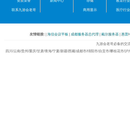
资质荣誉
新闻中心
存储
教育行业
联系九游会老哥
商用显示
医疗行业
友情链接:
|
海信会议平板
|
成都服务器总代理
|
戴尔服务器
|
惠普
九游会老哥必备的交流
四川/云南/贵州/重庆/甘肃/青海/宁夏/新疆/西藏/成都市/绵阳市/自贡市/攀枝花市/泸州