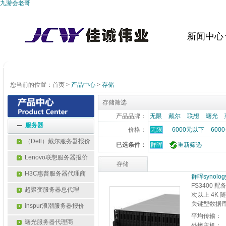
九游会老哥
新闻中心
您当前的位置：
首页
>
产品中心
>
存储
存储筛选
产品品牌：
无限
戴尔
联想
曙光
服务器
价格：
无限
6000元以下
6000
（Dell）戴尔服务器报价
已选条件：
群晖
重新筛选
Lenovo联想服务器报价
存储
H3C惠普服务器代理商
群晖synology
FS3400 配
超聚变服务器总代理
次以上 4K
关键型数据
inspur浪潮服务器报价
平均传输：
曙光服务器代理商
外接主机：