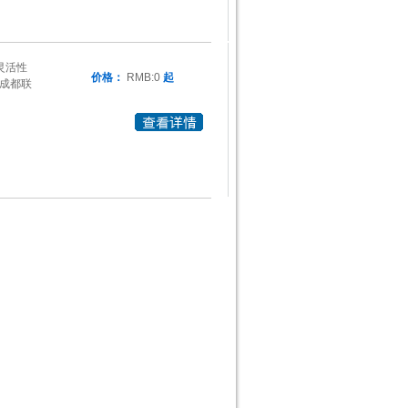
的灵活性
价格：
RMB:0
起
。成都联