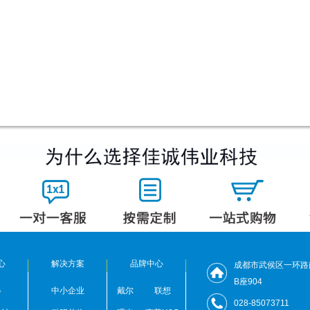
心
解决方案
品牌中心
成都市武侯区一环路
B座904
器
中小企业
戴尔
联想
028-85073711