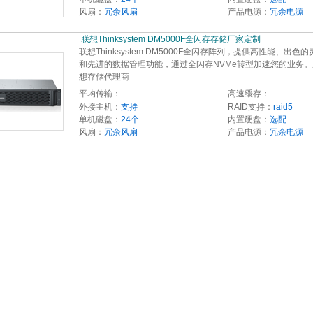
风扇：
冗余风扇
产品电源：
冗余电源
 联想Thinksystem DM5000F全闪存存储厂家定制
联想Thinksystem DM5000F全闪存阵列，提供高性能、出色
和先进的数据管理功能，通过全闪存NVMe转型加速您的业务
想存储代理商
平均传输：
高速缓存：
外接主机：
支持
RAID支持：
raid5
单机磁盘：
24个
内置硬盘：
选配
风扇：
冗余风扇
产品电源：
冗余电源