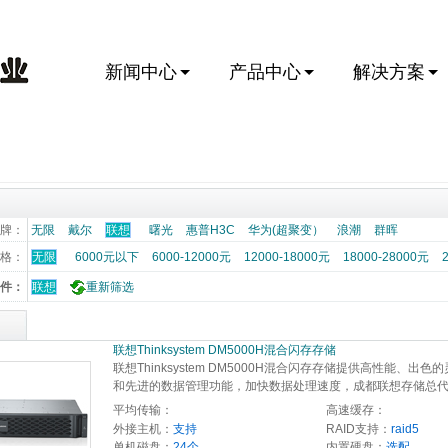
新闻中心
产品中心
解决方案
牌：
无限
戴尔
联想
曙光
惠普H3C
华为(超聚变）
浪潮
群晖
格：
无限
6000元以下
6000-12000元
12000-18000元
18000-28000元
件：
联想
重新筛选
联想Thinksystem DM5000H混合闪存存储 
联想Thinksystem DM5000H混合闪存存储提供高性能、出色
和先进的数据管理功能，加快数据处理速度，成都联想存储总
平均传输：
高速缓存：
外接主机：
支持
RAID支持：
raid5
单机磁盘：
24个
内置硬盘：
选配