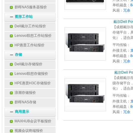
单机磁盘：
8
群晖NAS服务器报价
风扇：
冗余
图形工作站
 戴尔Dell P
Dell戴尔工作站报价
【成都戴尔存储
存储平台，具
Lenovo联想工作站报价
化），适合高
平均传输：
HP惠普工作站报价
外接主机：
存储
单机磁盘：
8
风扇：
冗余
Dell戴尔存储报价
  戴尔
Lenovo联想存储报价
【成都戴尔存储
HPE惠普H3C存储报价
级存储平台，
化），适合高
浪潮存储报价
平均传输：
外接主机：
群晖NAS存储
单机磁盘：
8
商用显示
风扇：
冗余
MAXHUB会议平板报价
视频会议终端报价