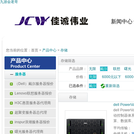
九游会老哥
新闻中心
您当前的位置：
首页
>
产品中心
>
存储
存储筛选
产品品牌：
无限
戴尔
联想
曙光
服务器
价格：
无限
6000元以下
6000
（Dell）戴尔服务器报价
已选条件：
戴尔
重新筛选
Lenovo联想服务器报价
存储
H3C惠普服务器代理商
dell Power
dell Po
超聚变服务器总代理
动控制器体系
算、数据库、
inspur浪潮服务器报价
平均传输：
曙光服务器代理商
外接主机：