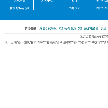
资质荣誉
新闻中心
存储
教育行业
联系九游会老哥
商用显示
医疗行业
友情链接:
|
海信会议平板
|
成都服务器总代理
|
戴尔服务器
|
惠普
九游会老哥必备的交流
四川/云南/贵州/重庆/甘肃/青海/宁夏/新疆/西藏/成都市/绵阳市/自贡市/攀枝花