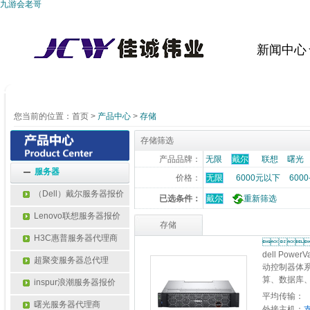
九游会老哥
新闻中心
您当前的位置：
首页
>
产品中心
>
存储
存储筛选
产品品牌：
无限
戴尔
联想
曙光
服务器
价格：
无限
6000元以下
6000
（Dell）戴尔服务器报价
已选条件：
戴尔
重新筛选
Lenovo联想服务器报价
存储
H3C惠普服务器代理商
 de
dell Po
超聚变服务器总代理
动控制器体系
算、数据库、
inspur浪潮服务器报价
平均传输：
曙光服务器代理商
外接主机：