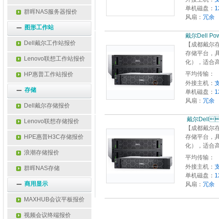
单机磁盘：
1
群晖NAS服务器报价
风扇：
冗余
图形工作站
戴尔Dell PowerV
Dell戴尔工作站报价
【成都戴尔存储
存储平台，具
Lenovo联想工作站报价
化），适合高
平均传输：
HP惠普工作站报价
外接主机：
存储
单机磁盘：
1
风扇：
冗余
Dell戴尔存储报价
 戴尔De
Lenovo联想存储报价
【成都戴尔存储
HPE惠普H3C存储报价
存储平台，具
化），适合高
浪潮存储报价
平均传输：
外接主机：
群晖NAS存储
单机磁盘：
1
商用显示
风扇：
冗余
MAXHUB会议平板报价
视频会议终端报价