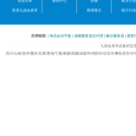
资质荣誉
新闻中心
存储
教育行业
联系九游会老哥
商用显示
医疗行业
友情链接:
|
海信会议平板
|
成都服务器总代理
|
戴尔服务器
|
惠普
九游会老哥必备的交流
四川/云南/贵州/重庆/甘肃/青海/宁夏/新疆/西藏/成都市/绵阳市/自贡市/攀枝花市/泸州市/