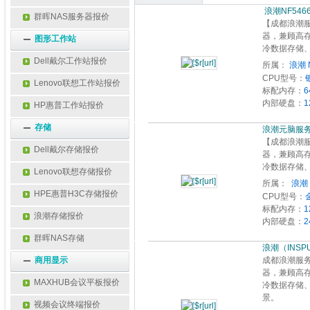
 浪潮NF5
群晖NAS服务器报价
【成都浪潮服
器，兼顾高
图形工作站
冷数据存储
Dell戴尔工作站报价
所属：
浪潮 
CPU型号：
Lenovo联想工作站报价
标配内存：
6
内部硬盘：
1
HP惠普工作站报价
存储
浪潮元脑服务器NF
【成都浪潮服
Dell戴尔存储报价
器，兼顾高
冷数据存储
Lenovo联想存储报价
所属：
 浪
HPE惠普H3C存储报价
CPU型号：
标配内存：
1
浪潮存储报价
内部硬盘：
2
群晖NAS存储
浪潮（INSPUR
商用显示
成都浪潮服务
器，兼顾高
MAXHUB会议平板报价
冷数据存储
景。
视频会议终端报价