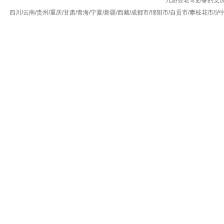
四川/云南/贵州/重庆/甘肃/青海/宁夏/新疆/西藏/成都市/绵阳市/自贡市/攀枝花市