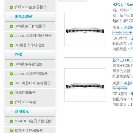
H3C UniServe
群晖NAS服务器报价
四川成都H3C
器，新华三
图形工作站
越的性能和
Dell戴尔工作站报价
所属：
惠普H

Lenovo联想工作站报价
CPU型号：
标配内存：
6
HP惠普工作站报价
内部硬盘：
3
存储
新华三H3C UniSe
Dell戴尔存储报价
成都H3C服务
研发的全新
Lenovo联想存储报价
扩展性满足
HPE惠普H3C存储报价
所属：
惠普H

浪潮存储报价
CPU型号：
标配内存：
1
群晖NAS存储
内部硬盘：
1
商用显示
MAXHUB会议平板报价
视频会议终端报价