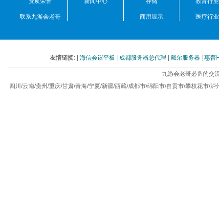
资质荣誉
新闻中心
存储
教育行业
联系九游会老哥
商用显示
医疗行业
友情链接:
|
海信会议平板
|
成都服务器总代理
|
戴尔服务器
|
惠普
九游会老哥必备的交流
四川/云南/贵州/重庆/甘肃/青海/宁夏/新疆/西藏/成都市/绵阳市/自贡市/攀枝花市/泸州市