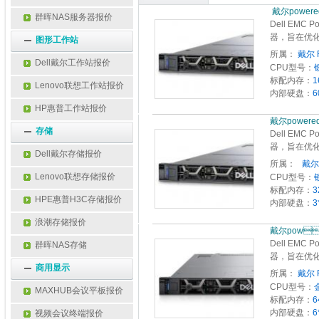
 戴尔po
群晖NAS服务器报价
Dell EMC
器，旨在优
图形工作站
所属：
戴尔 
Dell戴尔工作站报价
CPU型号：
标配内存：
1
Lenovo联想工作站报价
内部硬盘：
6
HP惠普工作站报价
戴尔poweredge
存储
Dell EMC
器，旨在优
Dell戴尔存储报价
所属：
 
Lenovo联想存储报价
CPU型号：
标配内存：
3
HPE惠普H3C存储报价
内部硬盘：
3
浪潮存储报价
戴尔pow
Dell EMC
群晖NAS存储
器，旨在优
商用显示
所属：
戴尔 
CPU型号：
MAXHUB会议平板报价
标配内存：
6
内部硬盘：
6
视频会议终端报价