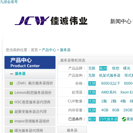
九游会老哥
新闻中心
您当前的位置：
首页
>
产品中心
>
服务器
服务器整机筛选
产品品牌：
无限
戴尔
联想
曙光
服务器
产品架构：
无限
机架式服务器
塔式
（Dell）戴尔服务器报价
价格：
无限
6000元以下
6000
处理器：
无限
AMD系列
Xeon 
Lenovo联想服务器报价
CUP数量：
无限
1颗
2颗
4颗
8
H3C惠普服务器代理商
内存容量：
无限
4GB
8GB
16GB
超聚变服务器总代理
已选条件：
戴尔
15代服务器
重
inspur浪潮服务器报价
服务器
曙光服务器代理商