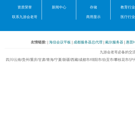
资质荣誉
新闻中心
存储
教育行业
联系九游会老哥
商用显示
医疗行业
友情链接:
|
海信会议平板
|
成都服务器总代理
|
戴尔服务器
|
惠普
九游会老哥必备的交流
四川/云南/贵州/重庆/甘肃/青海/宁夏/新疆/西藏/成都市/绵阳市/自贡