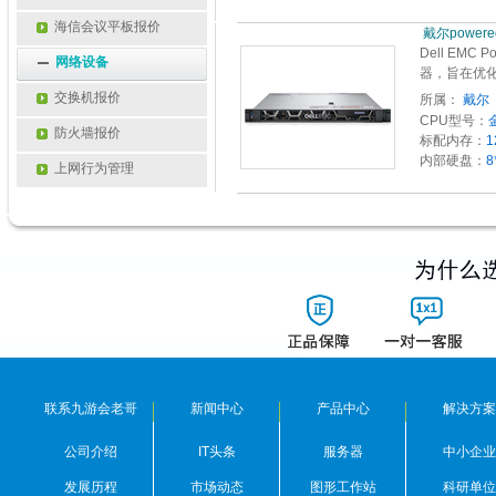
海信会议平板报价
 戴尔pow
Dell EMC
网络设备
器，旨在优
交换机报价
所属：
戴尔 
CPU型号：
防火墙报价
标配内存：
1
内部硬盘：
8
上网行为管理
联系九游会老哥
新闻中心
产品中心
解决方案
公司介绍
IT头条
服务器
中小企业
发展历程
市场动态
图形工作站
科研单位